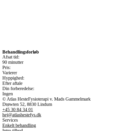
Behandlingsforløb
Afsat tid:
90 minutter
Pris:
Varierer
Hyppighed:
Efter aftale
Din forberedelse:
Ingen
© Atlas HesteFysioterapi v. Mads Gammelmark
Drøwten 52, 8830 Lindum
+45 30 84 34 01
hej@atlashestefys.dk
Services
Enkelt behandling
Intro tilbud